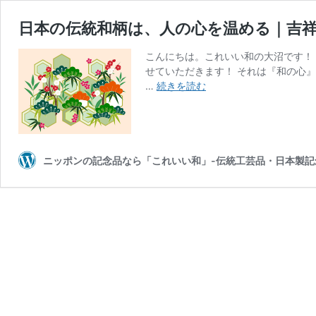
日本の伝統和柄は、人の心を温める｜吉
こんにちは。これいい和の大沼です！
せていただきます！ それは『和の心』
日
…
続きを読む
本
の
伝
統
和
ニッポンの記念品なら「これいい和」-伝統工芸品・日本製記
柄
は、
人
の
心
を
温
め
る
｜