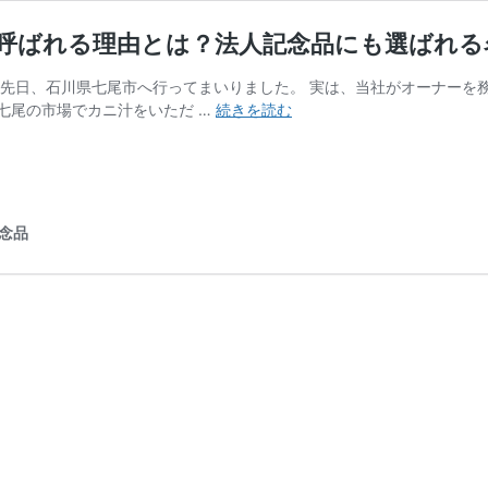
と呼ばれる理由とは？法人記念品にも選ばれる
 先日、石川県七尾市へ行ってまいりました。 実は、当社がオーナーを
【石
七尾の市場でカニ汁をいただ …
続きを読む
川
県
の
伝
統
念品
工
芸
品
特
集】“工
芸
王
国”と
呼
ば
れ