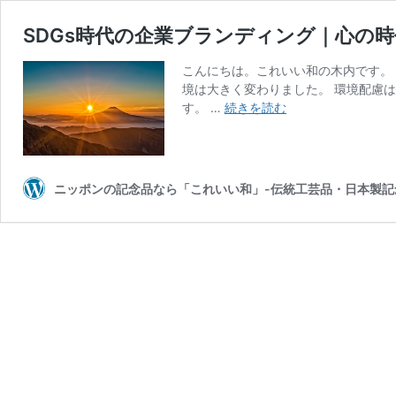
SDGs時代の企業ブランディング｜心の
こんにちは。これいい和の木内です。
境は大きく変わりました。 環境配慮
SDGs
す。 …
続きを読む
時
代
の
企
ニッポンの記念品なら「これいい和」-伝統工芸品・日本製記
業
ブ
ラ
ン
デ
ィ
ン
グ
｜
心
の