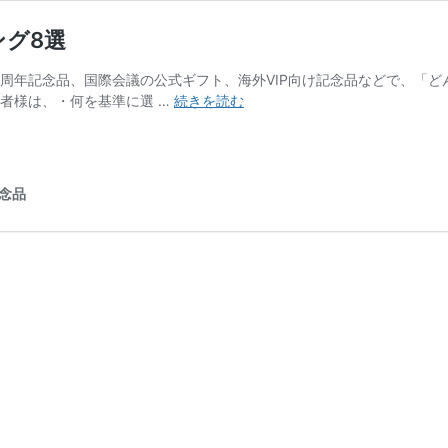
グ8選
 周年記念品、国際会議の公式ギフト、海外VIP向け記念品などで、「
お
者様は、・何を基準に選 …
続きを読む
客
様
に
選
念品
ば
れ
て
い
る
人
気
記
念
品
ラ
ン