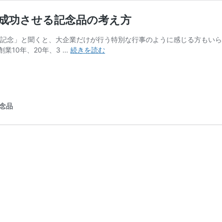
を成功させる記念品の考え方
年記念」と聞くと、大企業だけが行う特別な行事のように感じる方もいら
周
業10年、20年、3 …
続きを読む
年
記
念
は
意
念品
外
と
身
近？
企
業
の“誕
生
日”を
成
功