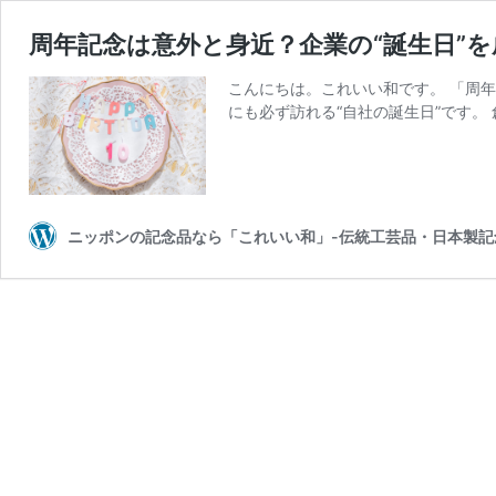
周年記念は意外と身近？企業の“誕生日”
こんにちは。これいい和です。 「周
にも必ず訪れる“自社の誕生日”です。 創
ニッポンの記念品なら「これいい和」-伝統工芸品・日本製記