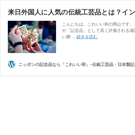
来日外国人に人気の伝統工芸品とは？イ
こんにちは。これいい和の岡山です。
や「記念品」として高く評価される場
来
い贈 …
続きを読む
日
外
国
人
ニッポンの記念品なら「これいい和」-伝統工芸品・日本製記
に
人
気
の
伝
統
工
芸
品
と
は？