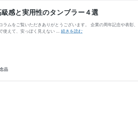
高級感と実用性のタンブラー４選
コラムをご覧いただきありがとうございます。 企業の周年記念や表彰
記
で使えて、安っぽく見えない …
続きを読む
念
品
に
燕
タ
念品
ン
ブ
ラ
ー
が
選
ば
れ
る
理
由