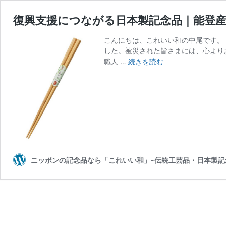
復興支援につながる日本製記念品｜能登
こんにちは、これいい和の中尾です。
した。被災された皆さまには、心より
復
職人 …
続きを読む
興
支
援
に
つ
な
が
る
日
ニッポンの記念品なら「これいい和」-伝統工芸品・日本製記
本
製
記
念
品
｜