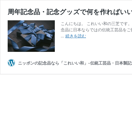
周年記念品・記念グッズで何を作ればい
こんにちは。 これいい和の三芝です。
念品に日本ならではの伝統工芸品をご
周
…
続きを読む
年
記
念
品・
ニッポンの記念品なら「これいい和」-伝統工芸品・日本製記
記
念
グ
ッ
ズ
で
何
を
作
れ
ば