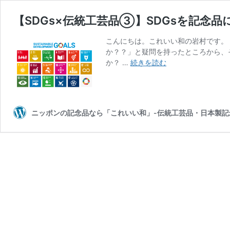
【SDGs×伝統工芸品③】SDGsを記念品
こんにちは。これいい和の岩村です。 
か？？」と疑問を持ったところから、
【SDGs×
か？ …
続きを読む
伝
統
工
芸
ニッポンの記念品なら「これいい和」-伝統工芸品・日本製記
品
③】
SDGs
を
記
念
品
に