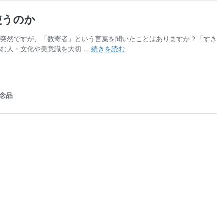
使うのか
 突然ですが、「数寄者」という言葉を聞いたことはありますか？「す
数
む人・文化や美意識を大切 …
続きを読む
寄
社
と
い
念品
う
考
え
方
｜
企
業
は
何
に
お
金