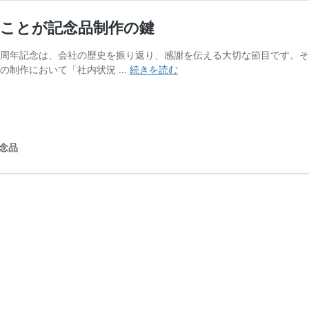
ることが記念品制作の鍵
の周年記念は、会社の歴史を振り返り、感謝を伝える大切な節目です。
周
の制作において「社内状況 …
続きを読む
年
記
念
成
功
念品
の
心
得
｜
社
内
状
況
を
把
握