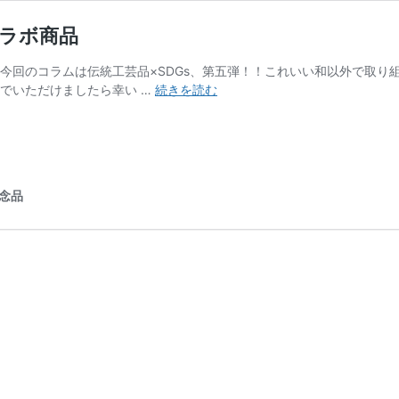
コラボ商品
 今回のコラムは伝統工芸品×SDGs、第五弾！！これいい和以外で取
【SDGs×
でいただけましたら幸い …
続きを読む
伝
統
工
芸
品
念品
⑤】
ブ
ラ
ン
ド
と
の
コ
ラ
ボ
商