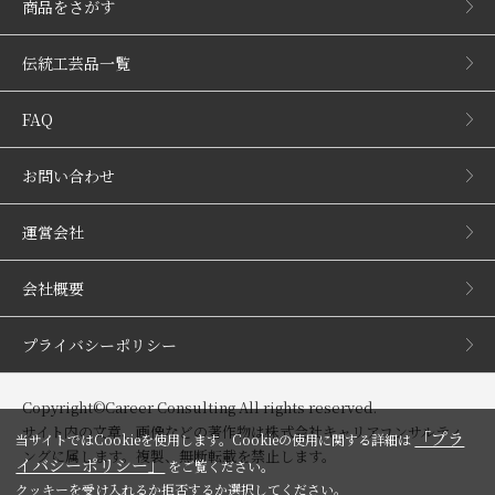
商品をさがす
伝統工芸品一覧
FAQ
お問い合わせ
運営会社
会社概要
プライバシーポリシー
Copyright©Career Consulting All rights reserved.
サイト内の文章、画像などの著作物は株式会社キャリアコンサルティ
「プラ
当サイトではCookieを使用します。Cookieの使用に関する詳細は
ングに属します。複製、無断転載を禁止します。
イバシーポリシー」
をご覧ください。
クッキーを受け入れるか拒否するか選択してください。