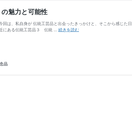
りの魅力と可能性
今回は、私自身が 伝統工芸品と出会ったきっかけと、そこから感じた日
伝
近にある伝統工芸品３ 伝統 …
続きを読む
統
工
芸
品
と
念品
の
出
会
い
｜
日
本
の
も
の
づ