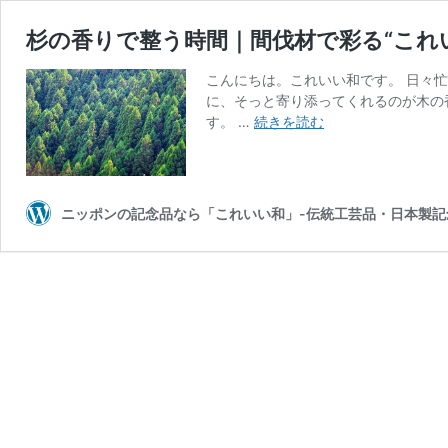
杉の香りで整う時間｜間伐材で彩る“これ
こんにちは。これいい和です。 日々
に、そっと寄り添ってくれるのが木の
杉
す。 …
続きを読む
の
香
り
で
ニッポンの記念品なら「これいい和」-伝統工芸品・日本製記
整
う
時
間
｜
間
伐
材
で
彩
る“こ