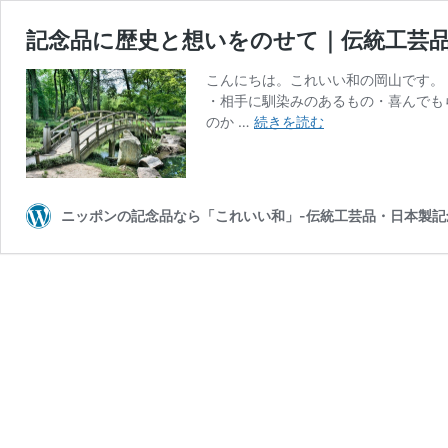
記念品に歴史と想いをのせて｜伝統工芸
こんにちは。これいい和の岡山です。
・相手に馴染みのあるもの・喜んでも
記
のか …
続きを読む
念
品
に
歴
ニッポンの記念品なら「これいい和」-伝統工芸品・日本製記
史
と
想
い
を
の
せ
て
｜
伝
統