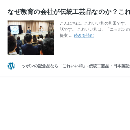
なぜ教育の会社が伝統工芸品なのか？こ
こんにちは。これいい和の和田です。
話です。 これいい和は、「ニッポン
な
提案 …
続きを読む
ぜ
教
育
の
会
ニッポンの記念品なら「これいい和」-伝統工芸品・日本製記
社
が
伝
統
工
芸
品
な
の
か？