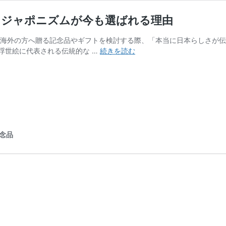
とジャポニズムが今も選ばれる理由
 海外の方へ贈る記念品やギフトを検討する際、「本当に日本らしさが伝
海
浮世絵に代表される伝統的な …
続きを読む
外
に
影
響
を
与
え
念品
た
日
本
の
芸
術
｜
浮
世