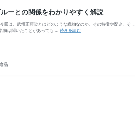
ブルーとの関係をわかりやすく解説
 今回は、武州正藍染とはどのような織物なのか、その特徴や歴史、そし
武
名前は聞いたことがあっても …
続きを読む
州
正
藍
染
と
念品
は？
特
徴・
歴
史・
ジ
ャ
パ
ン
ブ
ル