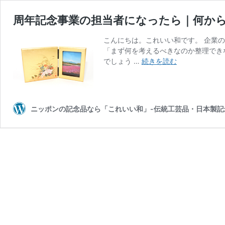
周年記念事業の担当者になったら｜何か
こんにちは。これいい和です。 企業
「まず何を考えるべきなのか整理でき
周
でしょう …
続きを読む
年
記
念
事
ニッポンの記念品なら「これいい和」-伝統工芸品・日本製記
業
の
担
当
者
に
な
っ
た
ら
｜