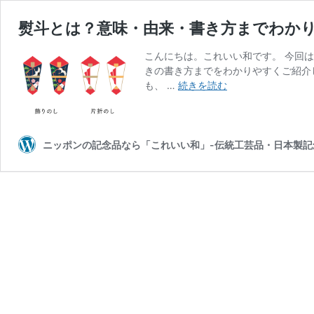
熨斗とは？意味・由来・書き方までわか
こんにちは。これいい和です。 今回
きの書き方までをわかりやすくご紹介
熨
も、 …
続きを読む
斗
と
は？
意
ニッポンの記念品なら「これいい和」-伝統工芸品・日本製記
味・
由
来・
書
き
方
ま
で
わ
か
り