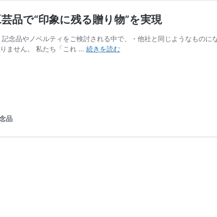
芸品で“印象に残る贈り物”を実現
 記念品やノベルティをご検討される中で、・他社と同じようなものに
企
りません。 私たち「これ …
続きを読む
業
の
記
念
品
な
念品
ら
「こ
れ
い
い
和」
｜
伝
統
工