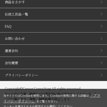
商品をさがす
伝統工芸品一覧
FAQ
お問い合わせ
運営会社
会社概要
プライバシーポリシー
Copyright©Career Consulting All rights reserved.
サイト内の文章、画像などの著作物は株式会社キャリアコンサルティ
「プラ
当サイトではCookieを使用します。Cookieの使用に関する詳細は
ングに属します。複製、無断転載を禁止します。
イバシーポリシー」
をご覧ください。
クッキーを受け入れるか拒否するか選択してください。