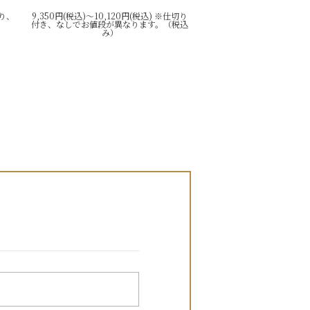
あり、
9,350円(税込)～10,120円(税込) ※仕切り
付き、なしでお値段が異なります。（税込
み）