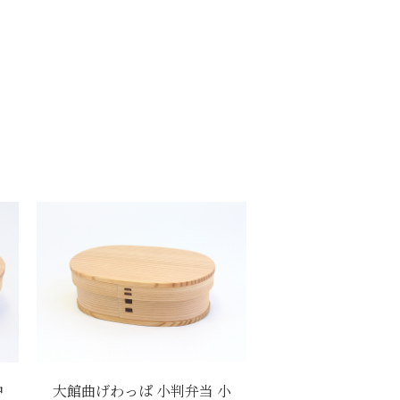
中
大館曲げわっぱ 小判弁当 小