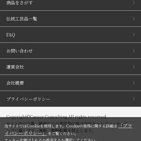
商品をさがす
伝統工芸品一覧
FAQ
お問い合わせ
運営会社
会社概要
プライバシーポリシー
Copyright©Career Consulting All rights reserved.
サイト内の文章、画像などの著作物は株式会社キャリアコンサルティ
「プラ
当サイトではCookieを使用します。Cookieの使用に関する詳細は
ングに属します。複製、無断転載を禁止します。
イバシーポリシー」
をご覧ください。
クッキーを受け入れるか拒否するか選択してください。