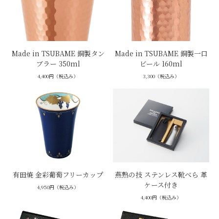
Made in TSUBAME 銅製タン
Made in TSUBAME 銅製一口
ブラー 350ml
ビール 160ml
4,400円（税込み）
3,300（税込み）
有田焼 金彩葡萄フリーカップ
燕熟の技 ステンレス靴べら 革
ケース付き
4,950円（税込み）
4,400円（税込み）