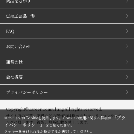
商品をさがす
伝統工芸品一覧
FAQ
お問い合わせ
運営会社
会社概要
プライバシーポリシー
Copyright©Career Consulting All rights reserved.
サイト内の文章、画像などの著作物は株式会社キャリアコンサルティ
「プラ
当サイトではCookieを使用します。Cookieの使用に関する詳細は
ングに属します。複製、無断転載を禁止します。
イバシーポリシー」
をご覧ください。
クッキーを受け入れるか拒否するか選択してください。