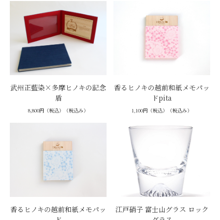
武州正藍染×多摩ヒノキの記念
香るヒノキの越前和紙メモパッ
盾
ドpita
8,800円（税込）（税込み）
1,100円（税込）（税込み）
香るヒノキの越前和紙メモパッ
江戸硝子 富士山グラス ロック
ド
グラス