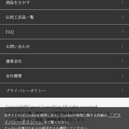
商品をさがす
伝統工芸品一覧
FAQ
お問い合わせ
運営会社
会社概要
プライバシーポリシー
Copyright©Career Consulting All rights reserved.
サイト内の文章、画像などの著作物は株式会社キャリアコンサルティ
「プラ
当サイトではCookieを使用します。Cookieの使用に関する詳細は
ングに属します。複製、無断転載を禁止します。
イバシーポリシー」
をご覧ください。
クッキーを受け入れるか拒否するか選択してください。