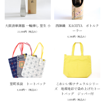
大阪浪華錫器 一輪挿し 室生 小
西陣織 KAGUYA ボトルク
ーラー
22,000円（税込み）
6,380円（税込み）
室町呉袋 トートバック
これいい和ナチュラルシリー
ズ 地産地彩で染め上げたトー
4,160円～（税込み）
トバッグ ジッパー付
3,850円（税込み）