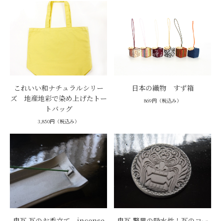
これいい和ナチュラルシリー
日本の織物 すず箱
ズ 地産地彩で染め上げたトー
869円（税込み）
トバッグ
3,850円（税込み）
鬼瓦 瓦のお香立て incense
鬼瓦 驚異の吸水性！瓦のコー