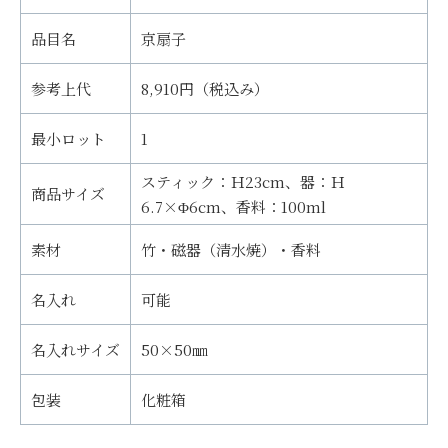
品目名
京扇子
参考上代
8,910円（税込み）
最小ロット
1
スティック：Ｈ23cm、器：Ｈ
商品サイズ
6.7×Φ6cm、香料：100ml
素材
竹・磁器（清水焼）・香料
名入れ
可能
名入れサイズ
50×50㎜
包装
化粧箱