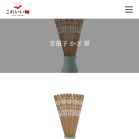
京扇子 かざ 翠