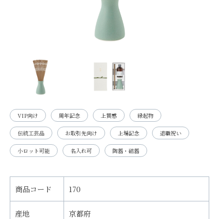
VIP向け
周年記念
上質感
縁起物
伝統工芸品
お取引先向け
上場記念
退職祝い
小ロット可能
名入れ可
陶器・磁器
商品コード
170
産地
京都府