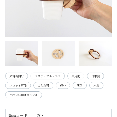
来場者向け
サステナブル・エコ
実用的
日本製
小ロット可能
名入れ可
軽い
薄型
木製
これいい和オリジナル
商品コード
208