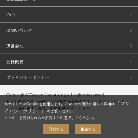
FAQ
お問い合わせ
運営会社
会社概要
プライバシーポリシー
Copyright©Career Consulting All rights reserved.
サイト内の文章、画像などの著作物は株式会社キャリアコンサルティ
「プラ
当サイトではCookieを使用します。Cookieの使用に関する詳細は
ングに属します。複製、無断転載を禁止します。
イバシーポリシー」
をご覧ください。
クッキーを受け入れるか拒否するか選択してください。
同意する
拒否する