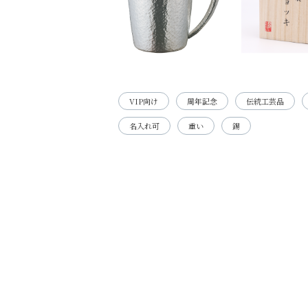
VIP向け
周年記念
伝統工芸品
名入れ可
重い
錫