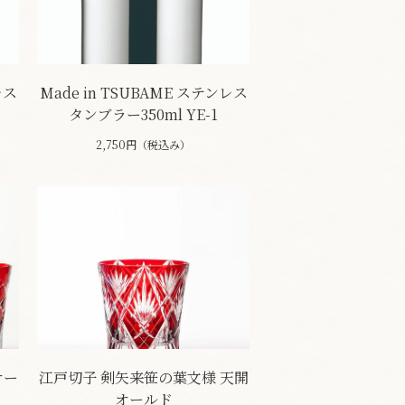
レス
Made in TSUBAME ステンレス
タンブラー350ml YE-1
2,750円（税込み）
オー
江戸切子 剣矢来笹の葉文様 天開
オールド