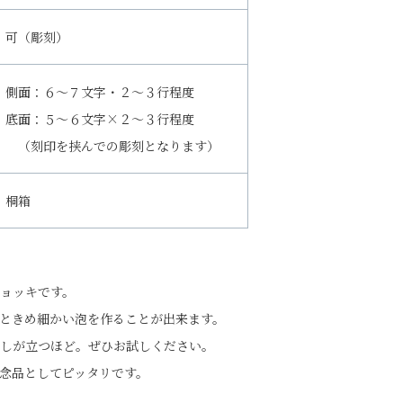
可（彫刻）
側面：６～７文字・２～３行程度
底面：５～６文字×２～３行程度
（刻印を挟んでの彫刻となります）
桐箱
ョッキです。
ときめ細かい泡を作ることが出来ます。
しが立つほど。ぜひお試しください。
念品としてピッタリです。