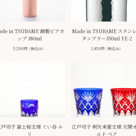
ade in TSUBAME 銅製ビアカ
Made in TSUBAME ステン
ップ 380ml
タンブラー350ml YE-2
5,500円（税込み）
3,850円（税込み）
江戸切子 富士桜文様 ぐい呑 ル
江戸切子 剣矢来重文様 天開
リ
ルド ペア