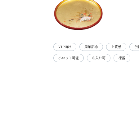
VIP向け
周年記念
上質感
伝
小ロット可能
名入れ可
漆器