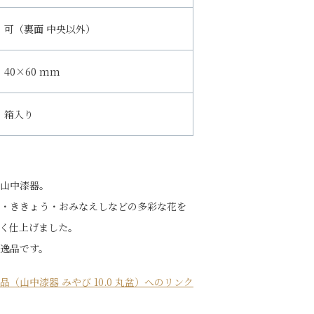
可（裏面 中央以外）
40×60 mm
箱入り
山中漆器。
・ききょう・おみなえしなどの多彩な花を
く仕上げました。
逸品です。
品（山中漆器 みやび 10.0 丸盆）へのリンク