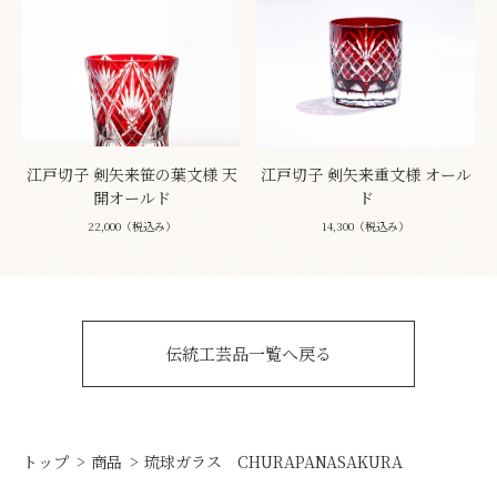
江戸切子 剣矢来笹の葉文様 天
江戸切子 剣矢来重文様 オール
開オールド
ド
22,000（税込み）
14,300（税込み）
伝統工芸品一覧へ戻る
トップ
商品
琉球ガラス CHURAPANASAKURA