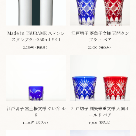
Made in TSUBAME ステンレ
江戸切子 菱魚子文様 天開タン
スタンブラー350ml YE-1
ブラー ペア
2,750円（税込み）
22,000（税込み）
江戸切子 富士桜文様 ぐい呑 ル
江戸切子 剣矢来重文様 天開オ
リ
ールド ペア
11,000円（税込み）
44,000（税込み）