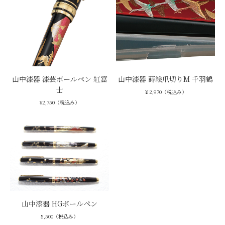
山中漆器 漆芸ボールペン 紅富
山中漆器 蒔絵爪切りM 千羽鶴
士
￥2,970（税込み）
¥2,750（税込み）
山中漆器 HGボールペン
5,500（税込み）