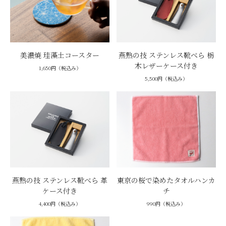
美濃焼 珪藻土コースター
燕熟の技 ステンレス靴べら 栃
木レザーケース付き
1,650円（税込み）
5,500円（税込み）
燕熟の技 ステンレス靴べら 革
東京の桜で染めたタオルハンカ
ケース付き
チ
4,400円（税込み）
990円（税込み）