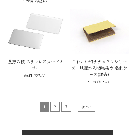
1,650円（税込み）
燕熟の技 ステンレスカードミ
これいい和ナチュラルシリー
ラー
ズ 地産地彩植物染め 名刺ケ
ース(銀杏)
660円（税込み）
5,500（税込み）
...
1
2
3
次へ ›