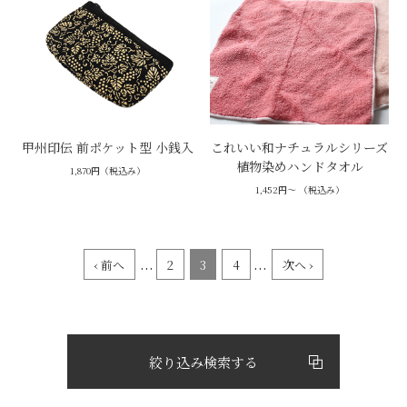
甲州印伝 前ポケット型 小銭入
これいい和ナチュラルシリーズ
植物染めハンドタオル
1,870円（税込み）
1,452円～ （税込み）
...
...
‹ 前へ
2
3
4
次へ ›
絞り込み検索する