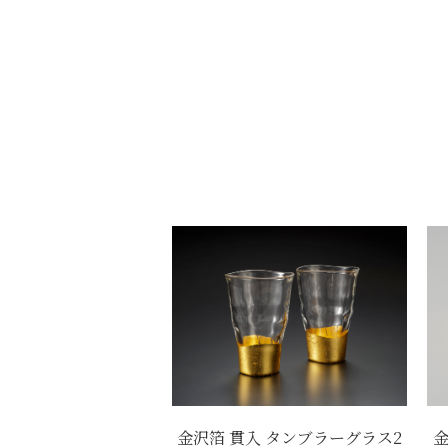
金沢箔 貫入 タンブラーグラス2
金