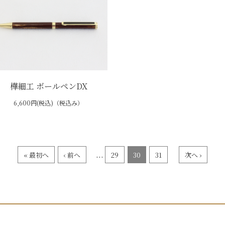
樺細工 ボールペンDX
6,600円(税込)（税込み）
...
« 最初へ
‹ 前へ
29
30
31
次へ ›