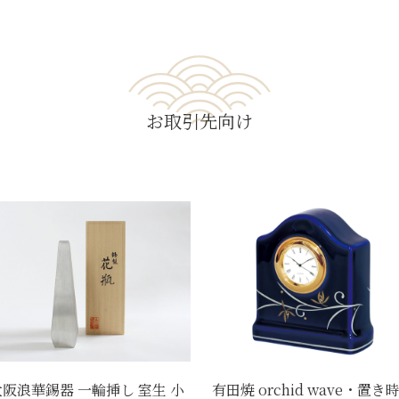
お取引先向け
大阪浪華錫器 一輪挿し 室生 小
有田焼 orchid wave・置き