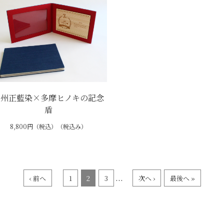
武州正藍染×多摩ヒノキの記念
盾
8,800円（税込）（税込み）
...
‹ 前へ
1
2
3
次へ ›
最後へ »