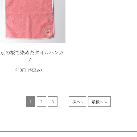
東京の桜で染めたタオルハンカ
チ
990円（税込み）
...
1
2
3
次へ ›
最後へ »