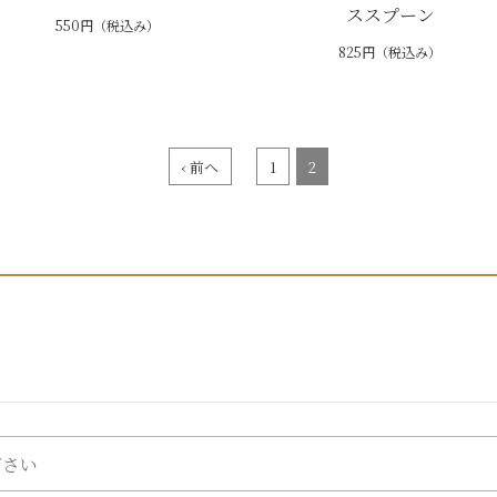
ススプーン
550円（税込み）
825円（税込み）
‹ 前へ
1
2