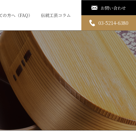
お問い合わせ
ての方へ（FAQ）
伝統工芸コラム
03-5214-6380