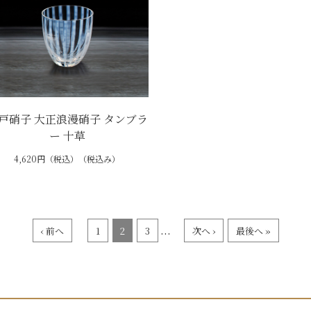
戸硝子 大正浪漫硝子 タンブラ
ー 十草
4,620円（税込）（税込み）
...
‹ 前へ
1
2
3
次へ ›
最後へ »