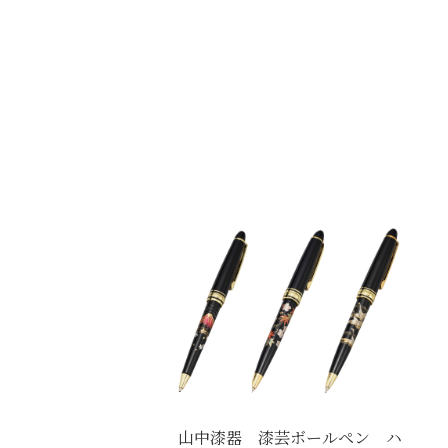
山中漆器 漆芸ボールペン ハ