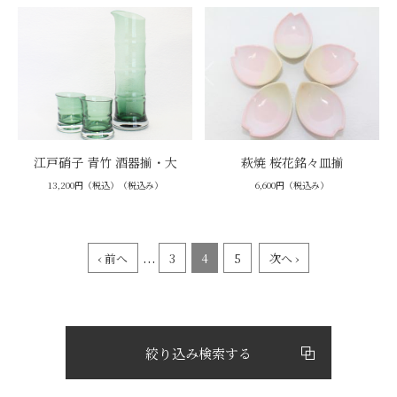
江戸硝子 青竹 酒器揃・大
萩焼 桜花銘々皿揃
13,200円（税込）（税込み）
6,600円（税込み）
...
‹ 前へ
3
4
5
次へ ›
絞り込み検索する