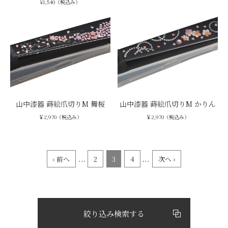
¥1,540（税込み）
山中漆器 蒔絵爪切りM 舞桜
山中漆器 蒔絵爪切りM かりん
￥2,970（税込み）
￥2,970（税込み）
...
...
‹ 前へ
2
3
4
次へ ›
絞り込み検索する