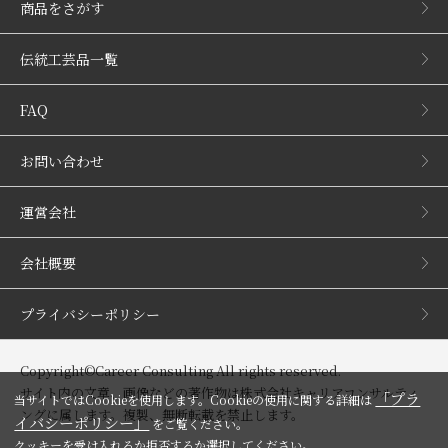
商品をさがす
伝統工芸品一覧
FAQ
お問い合わせ
運営会社
会社概要
プライバシーポリシー
Copyright©Career Consulting All rights reserved.
サイト内の文章、画像などの著作物は株式会社キャリアコンサルティ
「プラ
当サイトではCookieを使用します。Cookieの使用に関する詳細は
ングに属します。複製、無断転載を禁止します。
イバシーポリシー」
をご覧ください。
クッキーを受け入れるか拒否するか選択してください。