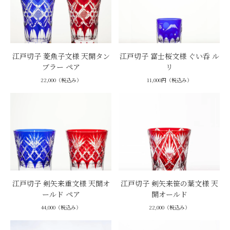
江戸切子 菱魚子文様 天開タン
江戸切子 富士桜文様 ぐい呑 ル
ブラー ペア
リ
22,000（税込み）
11,000円（税込み）
江戸切子 剣矢来重文様 天開オ
江戸切子 剣矢来笹の葉文様 天
ールド ペア
開オールド
44,000（税込み）
22,000（税込み）