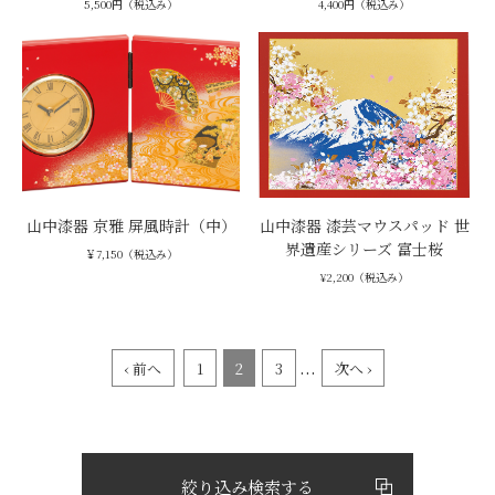
5,500円（税込み）
4,400円（税込み）
山中漆器 京雅 屏風時計（中）
山中漆器 漆芸マウスパッド 世
界遺産シリーズ 富士桜
￥7,150（税込み）
¥2,200（税込み）
...
‹ 前へ
1
2
3
次へ ›
絞り込み検索する