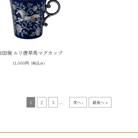
有田焼 ルリ唐草馬マグカップ
11,000円（税込み）
...
1
2
3
次へ ›
最後へ »